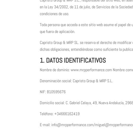
Capristo Group & MRP S.L., responsable del sitio web, en ad
en la Ley 34/2002, de 11 de julio, de Servicios de la Socieda
condiciones de uso.
Toda persona que acceda a este sitio web asume el papel de u
que fuera de aplicación.
Capristo Group & MRP SL. se reserva el derecho de modificar c
dichas obligaciones, entendiéndose como suficiente la public
1. DATOS IDENTIFICATIVOS
Nombre de dominio: www.mrpperformance.com Nombre comer
Denominación social: Capristo Group & MRP S.L.
NIF: B10595676
Domicilio social: C. Gabriel Celaya, 49, Nueva Andalucía, 296
Teléfono: +34666162419
E-mail: info@mrpperformance.com/miguel@mrpperformanc