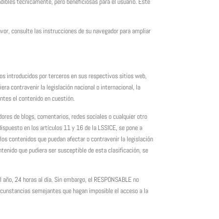
ndibles técnicamente, pero beneficiosas para el usuario. Este
favor, consulte las instrucciones de su navegador para ampliar
os introducidos por terceros en sus respectivos sitios web,
a contravenir la legislación nacional o internacional, la
entes el contenido en cuestión.
ores de blogs, comentarios, redes sociales o cualquier otro
spuesto en los artículos 11 y 16 de la LSSICE, se pone a
llos contenidos que puedan afectar o contravenir la legislación
ntenido que pudiera ser susceptible de esta clasificación, se
el año, 24 horas al día. Sin embargo, el RESPONSABLE no
ircunstancias semejantes que hagan imposible el acceso a la