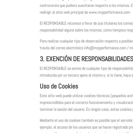
controversia que pudiera suscitarse respecto a los mismos. 
redirigir al sitio web principal de www.mrpperformance.com.
El RESPONSABLE reconoce a favor de sus titulares los correspo
responsabilidad alguna sobre los mismos, como tampoco resp
Para realizar cualquier tipo de observación respecto a posible
través del correo electrónico info@mrpperformance.com /
3. EXENCIÓN DE RESPONSABILIDADE
El RESPONSABLE se exime de cualquier tipo de responsabilida
introducida por un tercero ajeno al mismo o, si lo tiene, haya 
Uso de Cookies
Este sitio web puede utilizar cookies técnicas (pequeños arch
imprescindibles para el correcto funcionamiento y visualizació
terminar la sesión del usuario. En ningún caso, estas cookies
Mediante el uso de cookies también es posible que el servidor
ejemplo, el acceso de los usuarios que se hayan registrado p