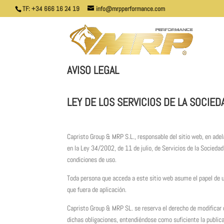
TF: +34 666 16 24 19
info@mrpperformance.com
AVISO LEGAL
LEY DE LOS SERVICIOS DE LA SOCIED
Capristo Group & MRP S.L., responsable del sitio web, en ad
en la Ley 34/2002, de 11 de julio, de Servicios de la Socieda
condiciones de uso.
Toda persona que acceda a este sitio web asume el papel de u
que fuera de aplicación.
Capristo Group & MRP SL. se reserva el derecho de modificar c
dichas obligaciones, entendiéndose como suficiente la public