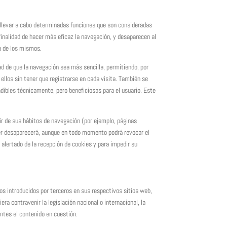
a llevar a cabo determinadas funciones que son consideradas
 finalidad de hacer más eficaz la navegación, y desaparecen al
da de los mismos.
ad de que la navegación sea más sencilla, permitiendo, por
llos sin tener que registrarse en cada visita. También se
ndibles técnicamente, pero beneficiosas para el usuario. Este
tir de sus hábitos de navegación (por ejemplo, páginas
nner desaparecerá, aunque en todo momento podrá revocar el
 alertado de la recepción de cookies y para impedir su
os introducidos por terceros en sus respectivos sitios web,
a contravenir la legislación nacional o internacional, la
entes el contenido en cuestión.