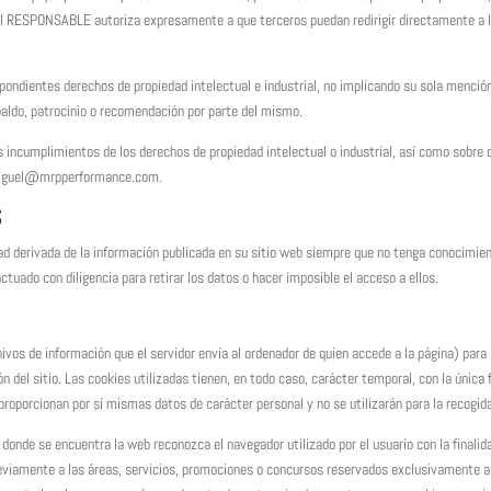
El RESPONSABLE autoriza expresamente a que terceros puedan redirigir directamente a l
ndientes derechos de propiedad intelectual e industrial, no implicando su sola mención 
aldo, patrocinio o recomendación por parte del mismo.
s incumplimientos de los derechos de propiedad intelectual o industrial, así como sobre 
 miguel@mrpperformance.com.
S
d derivada de la información publicada en su sitio web siempre que no tenga conocimien
actuado con diligencia para retirar los datos o hacer imposible el acceso a ellos.
ivos de información que el servidor envía al ordenador de quien accede a la página) par
n del sitio. Las cookies utilizadas tienen, en todo caso, carácter temporal, con la única
 proporcionan por sí mismas datos de carácter personal y no se utilizarán para la recogi
 donde se encuentra la web reconozca el navegador utilizado por el usuario con la finalid
reviamente a las áreas, servicios, promociones o concursos reservados exclusivamente a e