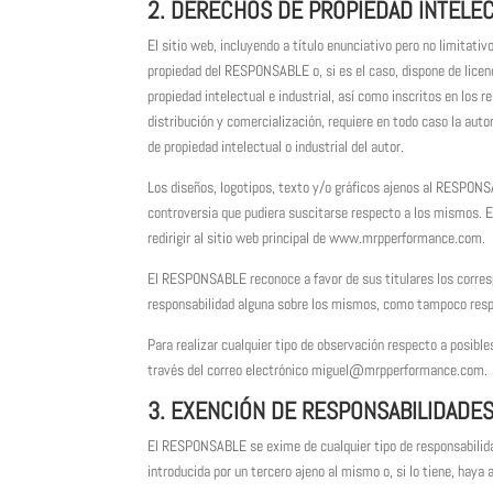
2. DERECHOS DE PROPIEDAD INTELEC
El sitio web, incluyendo a título enunciativo pero no limitat
propiedad del RESPONSABLE o, si es el caso, dispone de licen
propiedad intelectual e industrial, así como inscritos en los r
distribución y comercialización, requiere en todo caso la au
de propiedad intelectual o industrial del autor.
Los diseños, logotipos, texto y/o gráficos ajenos al RESPONS
controversia que pudiera suscitarse respecto a los mismos. 
redirigir al sitio web principal de www.mrpperformance.com.
El RESPONSABLE reconoce a favor de sus titulares los correspo
responsabilidad alguna sobre los mismos, como tampoco resp
Para realizar cualquier tipo de observación respecto a posible
través del correo electrónico miguel@mrpperformance.com.
3. EXENCIÓN DE RESPONSABILIDADE
El RESPONSABLE se exime de cualquier tipo de responsabilida
introducida por un tercero ajeno al mismo o, si lo tiene, haya 