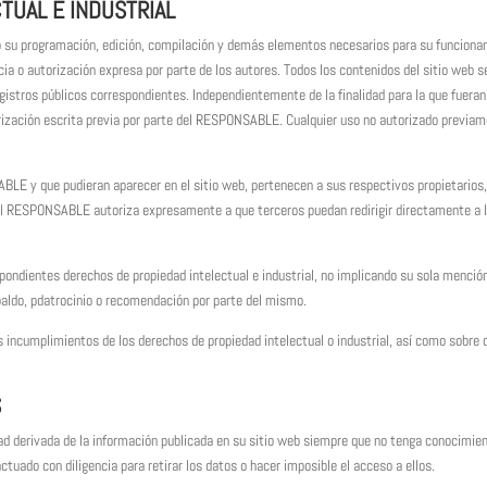
TUAL E INDUSTRIAL
ivo su programación, edición, compilación y demás elementos necesarios para su funcionam
cia o autorización expresa por parte de los autores. Todos los contenidos del sitio web
egistros públicos correspondientes. Independientemente de la finalidad para la que fueran 
torización escrita previa por parte del RESPONSABLE. Cualquier uso no autorizado previa
ABLE y que pudieran aparecer en el sitio web, pertenecen a sus respectivos propietarios
El RESPONSABLE autoriza expresamente a que terceros puedan redirigir directamente a l
ndientes derechos de propiedad intelectual e industrial, no implicando su sola mención 
aldo, pdatrocinio o recomendación por parte del mismo.
s incumplimientos de los derechos de propiedad intelectual o industrial, así como sobre 
S
d derivada de la información publicada en su sitio web siempre que no tenga conocimien
actuado con diligencia para retirar los datos o hacer imposible el acceso a ellos.