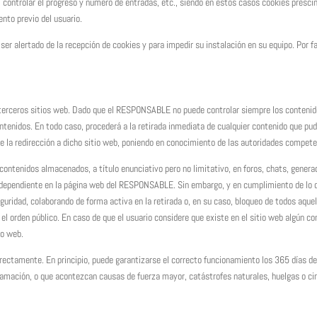
o, controlar el progreso y número de entradas, etc., siendo en estos casos cookies presci
ento previo del usuario.
a ser alertado de la recepción de cookies y para impedir su instalación en su equipo. Por 
de terceros sitios web. Dado que el RESPONSABLE no puede controlar siempre los contenid
enidos. En todo caso, procederá a la retirada inmediata de cualquier contenido que pudier
 de la redirección a dicho sitio web, poniendo en conocimiento de las autoridades compet
ntenidos almacenados, a título enunciativo pero no limitativo, en foros, chats, generad
ndependiente en la página web del RESPONSABLE. Sin embargo, y en cumplimiento de lo di
guridad, colaborando de forma activa en la retirada o, en su caso, bloqueo de todos aque
 el orden público. En caso de que el usuario considere que existe en el sitio web algún co
io web.
rrectamente. En principio, puede garantizarse el correcto funcionamiento los 365 días d
ogramación, o que acontezcan causas de fuerza mayor, catástrofes naturales, huelgas o c