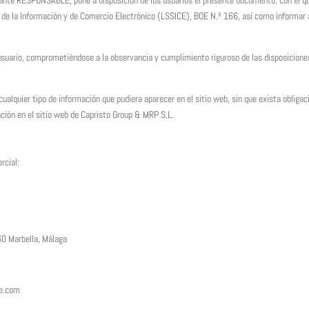
elante RESPONSABLE, pone a disposición de los usuarios el presente documento, con el q
d de la Información y de Comercio Electrónico (LSSICE), BOE N.º 166, así como informar a
suario, comprometiéndose a la observancia y cumplimiento riguroso de las disposiciones 
ualquier tipo de información que pudiera aparecer en el sitio web, sin que exista obliga
ación en el sitio web de Capristo Group & MRP S.L.
cial:
60 Marbella, Málaga
e.com