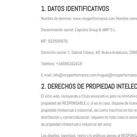
1. DATOS IDENTIFICATIVOS
Nombre de dominio: www.mrpperformance.com Nombre comer
Denominación social: Capristo Group & MRP S.L.
NIF: B10595676
Domicilio social: C. Gabriel Celaya, 49, Nueva Andalucía, 296
Teléfono: +34666162419
E-mail: info@mrpperformance.com/miguel@mrpperformanc
2. DERECHOS DE PROPIEDAD INTELEC
El sitio web, incluyendo a título enunciativo pero no limitat
propiedad del RESPONSABLE o, si es el caso, dispone de licen
propiedad intelectual e industrial, así como inscritos en los r
distribución y comercialización, requiere en todo caso la au
de propiedad intelectual o industrial del autor.
Los diseños, logotipos, texto y/o gráficos ajenos al RESPONS