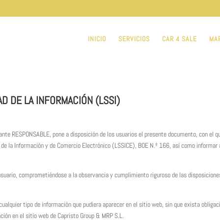
INICIO
SERVICIOS
CAR 4 SALE
MA
AD DE LA INFORMACIÓN (LSSI)
elante RESPONSABLE, pone a disposición de los usuarios el presente documento, con el q
d de la Información y de Comercio Electrónico (LSSICE), BOE N.º 166, así como informar a
suario, comprometiéndose a la observancia y cumplimiento riguroso de las disposiciones 
ualquier tipo de información que pudiera aparecer en el sitio web, sin que exista obliga
ación en el sitio web de Capristo Group & MRP S.L.