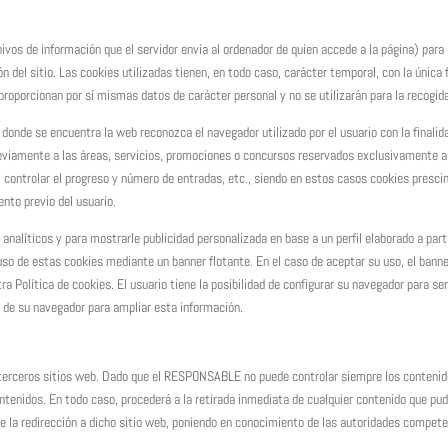
ivos de información que el servidor envía al ordenador de quien accede a la página) par
n del sitio. Las cookies utilizadas tienen, en todo caso, carácter temporal, con la única
 proporcionan por sí mismas datos de carácter personal y no se utilizarán para la recogi
 donde se encuentra la web reconozca el navegador utilizado por el usuario con la finalid
reviamente a las áreas, servicios, promociones o concursos reservados exclusivamente a e
o, controlar el progreso y número de entradas, etc., siendo en estos casos cookies presci
ento previo del usuario.
s analíticos y para mostrarle publicidad personalizada en base a un perfil elaborado a par
l uso de estas cookies mediante un banner flotante. En el caso de aceptar su uso, el ba
Política de cookies. El usuario tiene la posibilidad de configurar su navegador para ser
es de su navegador para ampliar esta información.
de terceros sitios web. Dado que el RESPONSABLE no puede controlar siempre los contenid
enidos. En todo caso, procederá a la retirada inmediata de cualquier contenido que pudier
 de la redirección a dicho sitio web, poniendo en conocimiento de las autoridades compet