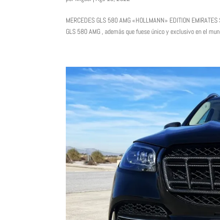
MERCEDES GLS 580 AMG «HOLLMANN» EDITION EMIRATES STYLE 
GLS 580 AMG , además que fuese único y exclusivo en el mundo