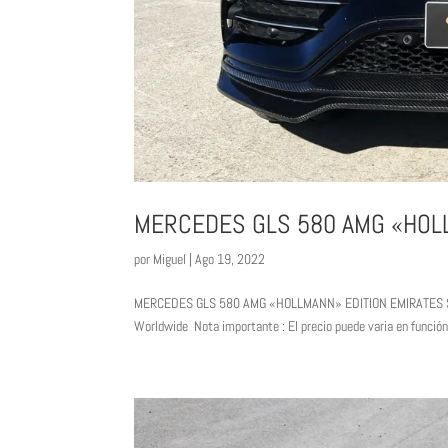
MERCEDES GLS 580 AMG «HOLL
por
Miguel
|
Ago 19, 2022
MERCEDES GLS 580 AMG «HOLLMANN» EDITION EMIRATES STYLE 
Worldwide Nota importante : El precio puede varia en función