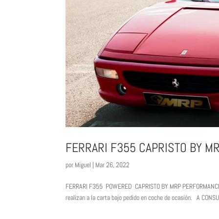
FERRARI F355 CAPRISTO BY 
por
Miguel
|
Mar 26, 2022
FERRARI F355 POWERED CAPRISTO BY MRP PERFORMANCE Dispo
realizan a la carta bajo pedido en coche de ocasión. A C