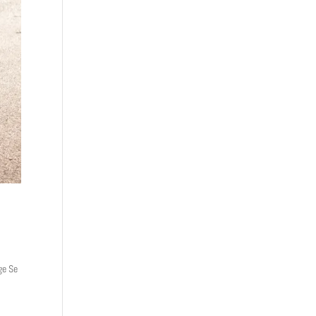
ge Se