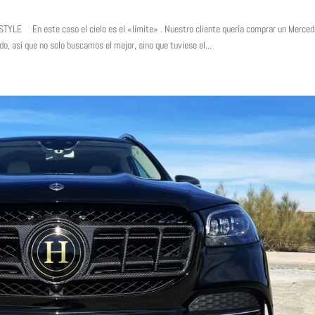
En este caso el cielo es el «límite» . Nuestro cliente quería comprar un Merce
, así que no solo buscamos el mejor, sino que tuviese el...