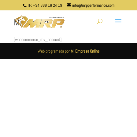
TF: +34 666 16 24 19
info@mrpperformance.com
Mi cuenta
[woocommerce_my_account]
Web programada por
Mi Empresa Online